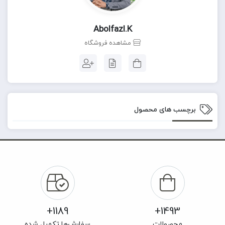
Abolfazl.k
مشاهده فروشگاه
برچسب های محصول
1189+
1493+
محصولات
سفارش‌ها تکمیل شده