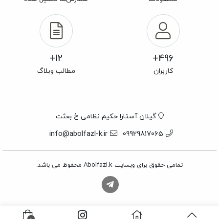
12+
496+
کاربران
مطالب وبلاگ
گیلان آستارا حکیم نظامی خ بعثت
info@abolfazl-k.ir
09929817065
تمامی حقوق برای وبسایت Abolfazl.k محفوظ می باشد.