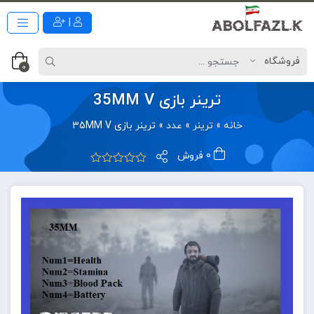
|
0
ترینر بازی 35MM V
خانه
»
ترینر
»
عدد
»
ترینر بازی 35MM V
0 فروش