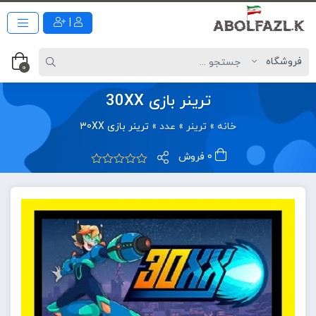
|
0
ترینر بازی 30XX
خانه
»
ترینر
»
عدد
»
ترینر بازی 30XX
0 فروش