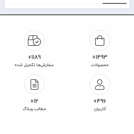
1189+
1493+
محصولات
سفارش‌ها تکمیل شده
12+
496+
کاربران
مطالب وبلاگ