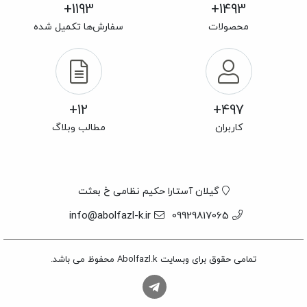
1193+
1493+
محصولات
سفارش‌ها تکمیل شده
12+
497+
کاربران
مطالب وبلاگ
گیلان آستارا حکیم نظامی خ بعثت
info@abolfazl-k.ir
09929817065
تمامی حقوق برای وبسایت Abolfazl.k محفوظ می باشد.