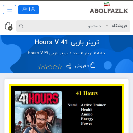
|
0
ترینر بازبی 41 Hours V
خانه
»
ترینر
»
عدد
»
ترینر بازبی 41 Hours V
0 فروش