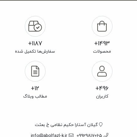
1187+
1493+
محصولات
سفارش‌ها تکمیل شده
12+
496+
کاربران
مطالب وبلاگ
گیلان آستارا حکیم نظامی خ بعثت
info@abolfazl-k.ir
09929817065