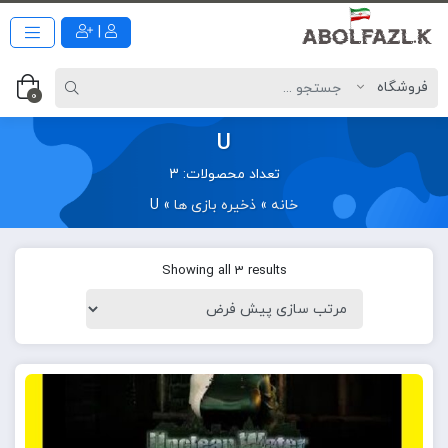
|
0
U
تعداد محصولات: 3
خانه
»
ذخیره بازی ها
»
U
Showing all 3 results