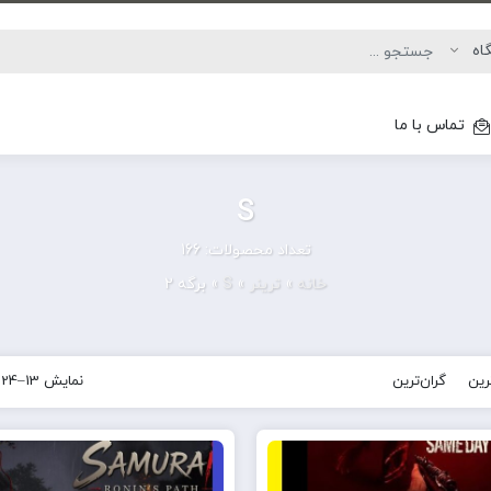
تماس با ما
S
تعداد محصولات: 166
خانه
»
ترینر
»
S
»
برگه 2
ترین
گران‌ترین
نمایش 13–24 از 166 نتیجه