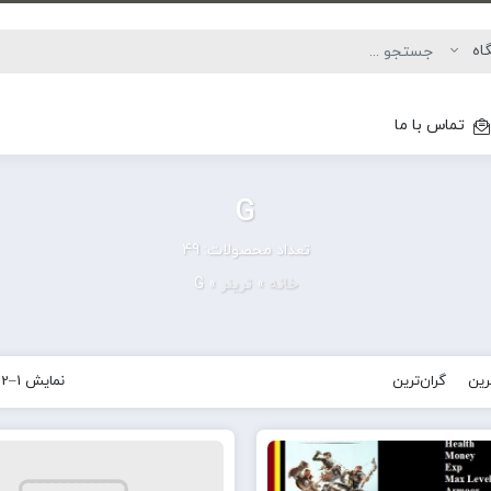
تماس با ما
G
تعداد محصولات: 49
خانه
»
ترینر
»
G
ترین
گران‌ترین
نمایش 1–12 از 49 نتیجه